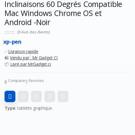
Inclinaisons 60 Degrés Compatible
Mac Windows Chrome OS et
Android -Noir
(0 Avis des clients)
xp-pen
✅
Livraison rapide
🛍️
Vendu par : Mr Gadget CI
📦
Livré par MrGadget.ci
Comparer
Favories
Type
: tablette graphique