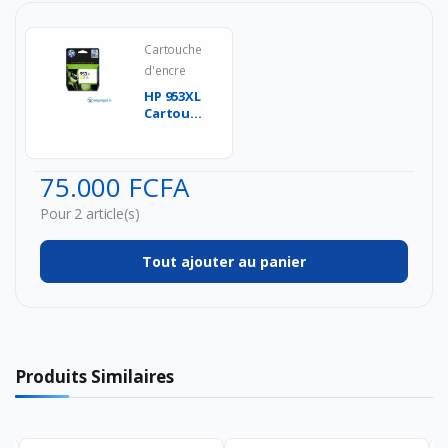
Cartouche
d'encre
HP 953XL
Cartouche
d'Encre
Jaune
grande
75.000 FCFA
cap...
Pour 2 article(s)
Tout ajouter au panier
Produits Similaires