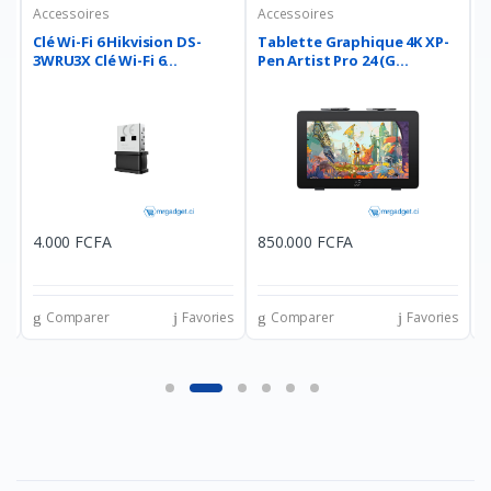
Accessoires
Accessoires
A
Clé Wi-Fi 6 Hikvision DS-
Tablette Graphique 4K XP-
C
3WRU3X Clé Wi-Fi 6...
Pen Artist Pro 24 (G...
Z
4.000 FCFA
850.000 FCFA
7
es
Comparer
Favories
Comparer
Favories