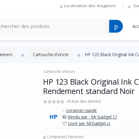
Localisation des magasins
Su
Acc
anners
Cartouche d'encre
HP 123 Black Original Ink 
Cartouche d'encre
HP 123 Black Original Ink 
Rendement standard Noir
(0 Avis des clients)
✅
Livraison rapide
HP
🛍️
Vendu par : Mr Gadget CI
📦
Livré par MrGadget.ci
Comparer
Favories