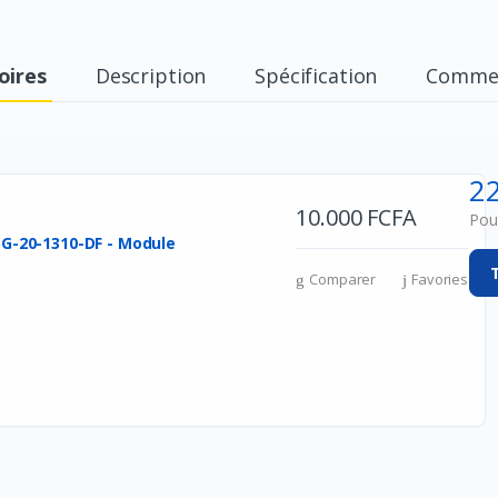
oires
Description
Spécification
Commen
2
10.000 FCFA
Pour
5G-20-1310-DF - Module
Comparer
Favories