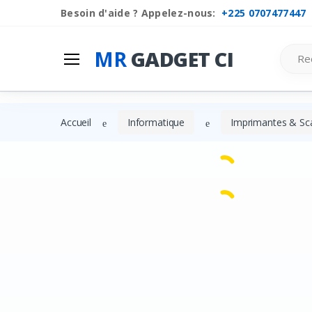
Besoin d'aide ? Appelez-nous:
+225 0707477447
Mr
Gadget Ci
Search
MR
GADGET CI
Les Categories
Liste de souhaits
Accueil
Informatique
Imprimantes & Sc
Comparer
Se connecter
S'inscrire