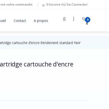
ou
ivre votre commande
S'inscrire
Se Connecter
Bonjour!
0
ueil
Contact
A propos
0
Connectez-vous pour gérer votre compte.
Cartridge cartouche d'encre Rendement standard Noir
Adresse E-mail
Mot de passe
Cartridge cartouche d'encre
Mot de passe oublié ?
Se Connecter
Vous n'avez pas de compte ?
S'inscrire
OU