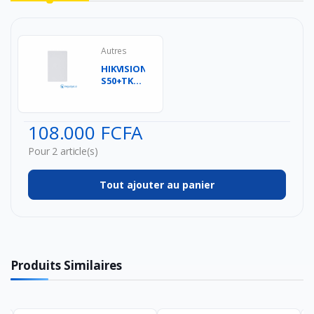
Autres
HIKVISION
S50+TK4100
Carte
RFID +
Mifare -
108.000 FCFA
Lo...
Pour 2 article(s)
Tout ajouter au panier
Produits Similaires