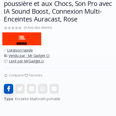
poussière et aux Chocs, Son Pro avec
IA Sound Boost, Connexion Multi-
Enceintes Auracast, Rose
(0 Avis des clients)
✅
Livraison rapide
🛍️
Vendu par : Mr Gadget CI
📦
Livré par MrGadget.ci
Comparer
Favories
Type
: Enceinte bluetooth portable