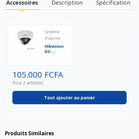
Accessoires
Description
Spécification
Système
d'alarme
Hikvision
DS-
2CE57H0T-
VPITE(2.8mm)
(O- STD)
105.000 FCFA
(C)...
Pour 2 article(s)
Tout ajouter au panier
Produits Similaires