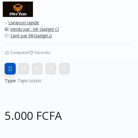
✅
Livraison rapide
🛍️
Vendu par : Mr Gadget CI
📦
Livré par MrGadget.ci
Comparer
Favories
Type
: Tapis souris
5.000 FCFA