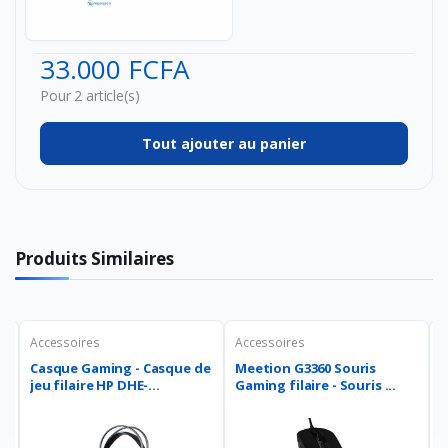
4 : It's
About
Time
33.000 FCFA
(PS4)...
Pour 2 article(s)
Tout ajouter au panier
Produits Similaires
Accessoires
Accessoires
A
Casque Gaming - Casque de
Meetion G3360 Souris
M
jeu filaire HP DHE-...
Gaming filaire - Souris ...
G