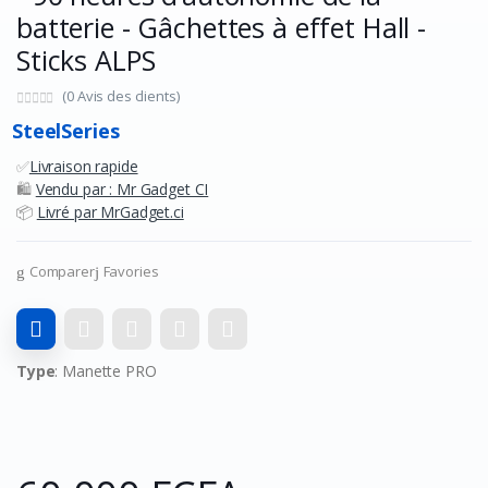
batterie - Gâchettes à effet Hall -
Sticks ALPS
(0 Avis des clients)
SteelSeries
✅
Livraison rapide
🛍️
Vendu par : Mr Gadget CI
📦
Livré par MrGadget.ci
Comparer
Favories
Type
: Manette PRO