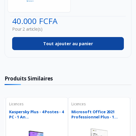
6.35mm
jack /
6.35mm
40.000 FCFA
jack 2m
Ca...
Pour 2 article(s)
Tout ajouter au panier
Produits Similaires
Licences
Licences
L
Kaspersky Plus - 4 Postes - 4
Microsoft Office 2021
K
PC - 1 An...
Professionnel Plus - 1...
S