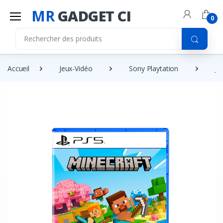
MR
GADGET CI
0
Accueil
Jeux-Vidéo
Sony Playtation
Je