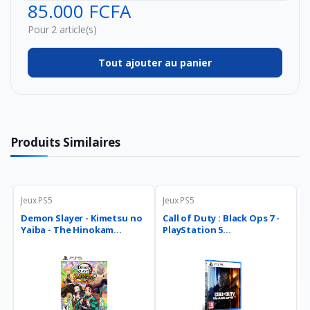
85.000 FCFA
...
Pour 2 article(s)
Tout ajouter au panier
Produits Similaires
Jeux PS5
Jeux PS5
J
Demon Slayer - Kimetsu no
Call of Duty : Black Ops 7 -
E
Yaiba - The Hinokam...
PlayStation 5...
P