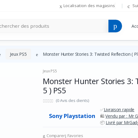
Localisation des magasins
Su
Acc
Jeux PS5
Monster Hunter Stories 3: Twisted Reflection ( P
Jeux PS5
Monster Hunter Stories 3: T
5 ) PS5
(0 Avis des clients)
✅
Livraison rapide
Sony Playstation
🛍️
Vendu par : Mr 
📦
Livré par MrGadg
Comparer
Favories