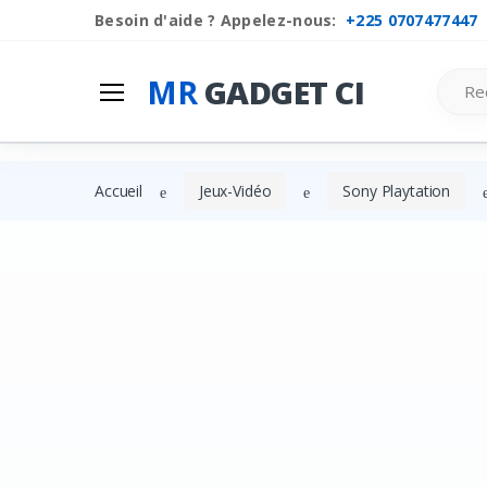
Besoin d'aide ? Appelez-nous:
+225 0707477447
Mr
Gadget Ci
Search
MR
GADGET CI
Les Categories
Liste de souhaits
Accueil
Jeux-Vidéo
Sony Playtation
Comparer
Se connecter
S'inscrire