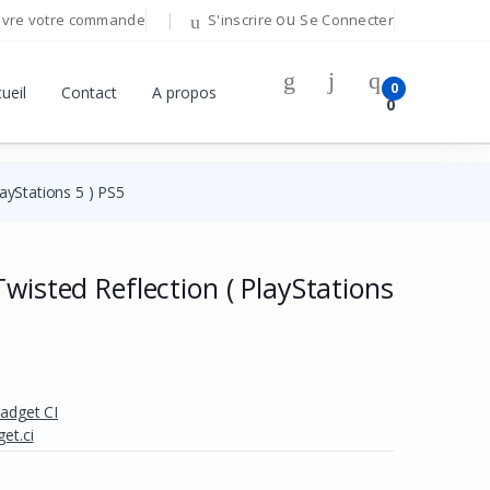
ou
ivre votre commande
S'inscrire
Se Connecter
Bonjour!
0
ueil
Contact
A propos
0
Connectez-vous pour gérer votre compte.
layStations 5 ) PS5
Adresse E-mail
Mot de passe
wisted Reflection ( PlayStations
Mot de passe oublié ?
Se Connecter
Gadget CI
Vous n'avez pas de compte ?
S'inscrire
et.ci
OU