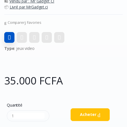
🛍️
Vendu par : Mr Gadget CI
📦
Livré par MrGadget.ci
Facebook
Google
Comparer
Favories
Type
: jeux video
35.000 FCFA
Quantité
Acheter