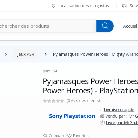
Localisation des magasins
Suiv
Accueil
Jeux PS4
Pyjamasques Power Heroes : Mighty Allianc
Jeux PS4
Pyjamasques Power Heroes 
Power Heroes) - PlayStation
(0 Avis des clients)
✅
Livraison rapide
Sony Playstation
🛍️
Vendu par : Mr 
📦
Livré par MrGadg
Comparer
Favories