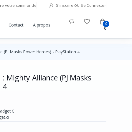
ou
re votre commande
S'inscrire
Se Connecter
0
Contact
A propos
0
e (PJ Masks Power Heroes) - PlayStation 4
: Mighty Alliance (PJ Masks
 4
Gadget CI
et.ci