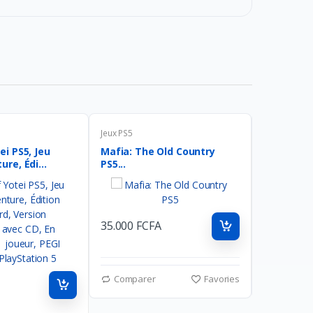
Jeux PS5
Jeux PS5
ei PS5, Jeu
Mafia: The Old Country
The First
re, Édi...
PS5...
Playstatio
35.000 FCFA
35.000 FC
Comparer
Favories
Compar