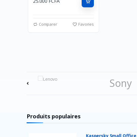
25.000 FCFA
Comparer
Favories
Sony
Playst
Produits populaires
Kaspersky Small Office