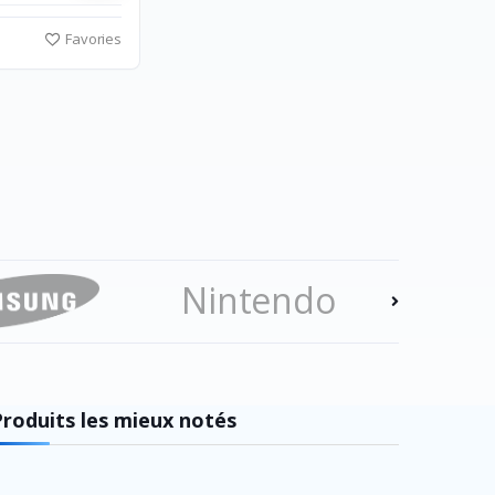
Favories
Nintendo
Ezv
Produits les mieux notés