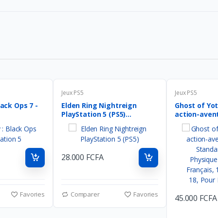
Jeux PS5
Jeux PS5
lack Ops 7 -
Elden Ring Nightreign
Ghost of Yot
PlayStation 5 (PS5)...
action-aventu
28.000 FCFA
Favories
Comparer
Favories
45.000 FCFA