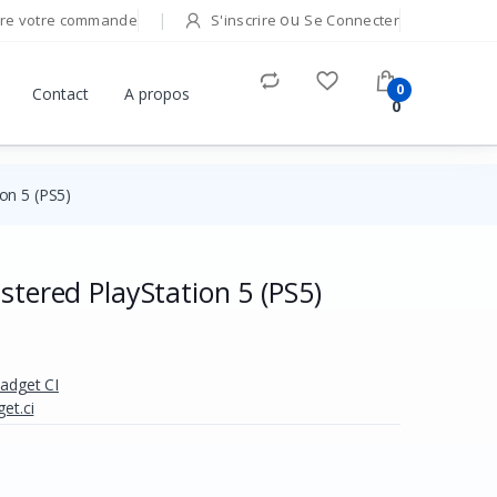
ou
re votre commande
S'inscrire
Se Connecter
0
Contact
A propos
0
on 5 (PS5)
stered PlayStation 5 (PS5)
Gadget CI
et.ci