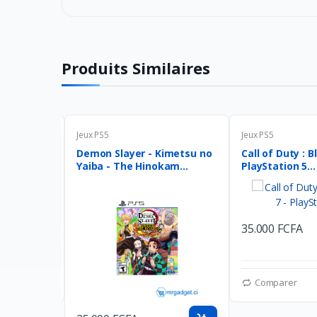
Produits Similaires
Jeux PS5
Jeux PS5
 One
Demon Slayer - Kimetsu no
Call of Duty : B
Yaiba - The Hinokam...
PlayStation 5...
35.000 FCFA
Favories
Comparer