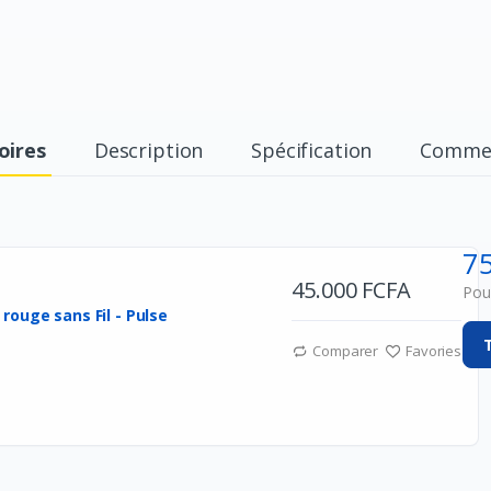
oires
Description
Spécification
Commen
7
45.000 FCFA
Pour
e
Comparer
Favories