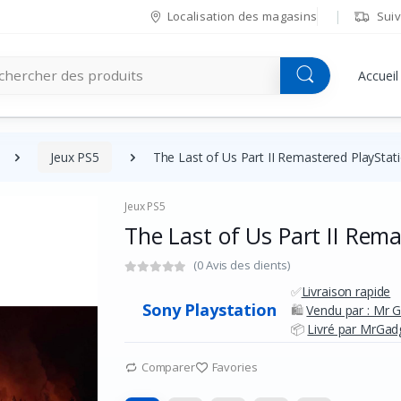
Localisation des magasins
Suiv
Accueil
Jeux PS5
The Last of Us Part II Remastered PlayStati
Jeux PS5
The Last of Us Part II Rema
(0 Avis des clients)
✅
Livraison rapide
Sony Playstation
🛍️
Vendu par : Mr 
📦
Livré par MrGadg
Comparer
Favories