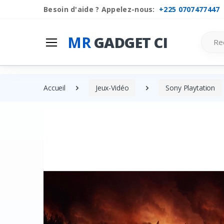
Besoin d'aide ? Appelez-nous:
+225 0707477447
Search
MR
GADGET CI
Accueil
Jeux-Vidéo
Sony Playtation